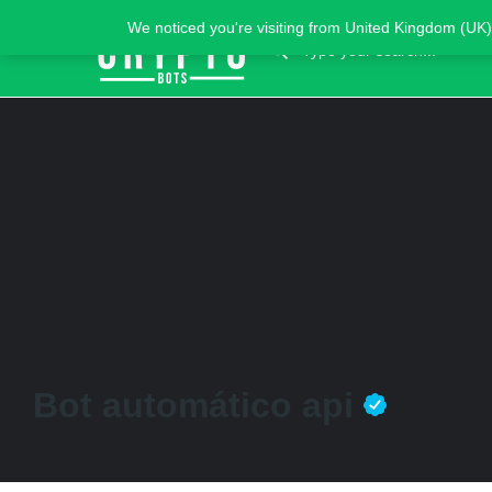
We noticed you're visiting from United Kingdom (UK)
Bot automático api