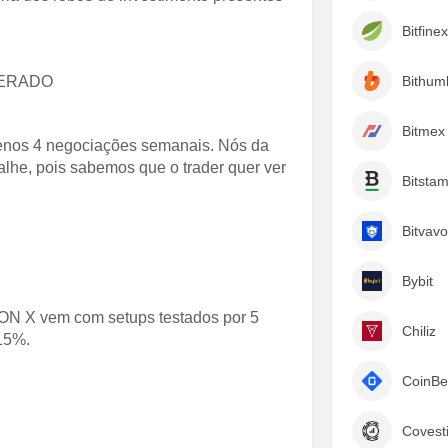
Bitfinex
PERADO
Bithum
Bitmex
os 4 negociações semanais. Nós da
e, pois sabemos que o trader quer ver
Bitsta
Bitvavo
Bybit
CON X vem com setups testados por 5
Chiliz
15%.
CoinBe
Covest