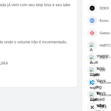
a já vem com seu stop loss e seu take
DDEX
Exmo
Gateio
 onde o volume não é incrementado,
HitBTC
IDEX
GURA
itBit
KuCoin
Livecoi
OKX