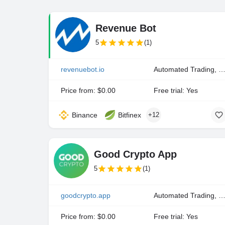
Revenue Bot
5
(1)
revenuebot.io
Automated Trading, Manual Trad
Price from: $0.00
Free trial: Yes
Binance
Bitfinex
+12
Good Crypto App
5
(1)
goodcrypto.app
Automated Trading, Manual Trad
Price from: $0.00
Free trial: Yes