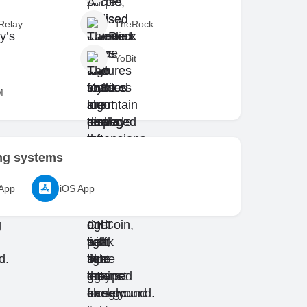
Relay
TheRock
YoBit
M
ng systems
 App
iOS App