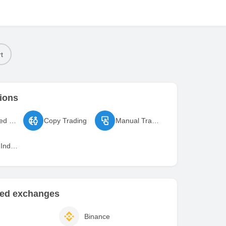
t
ions
Automated Trading
Copy Trading
Manual Trading
Portfolio Indexing
ed exchanges
Binance