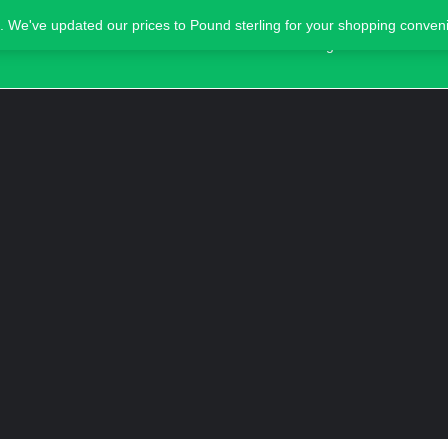
. We've updated our prices to Pound sterling for your shopping conve
Home
Blog
Advertise