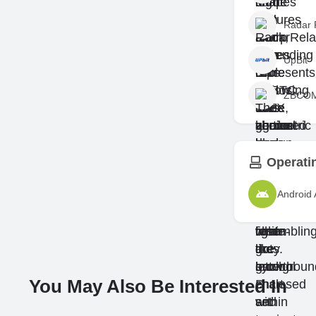
Radar 
UpBit
ZBCO
Operati
Android
You May Also Be Interested In