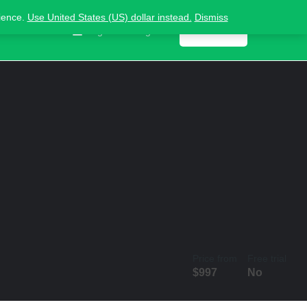
nience.
Use United States (US) dollar instead.
Dismiss
Contact us
Sign in
or
Register
Get listed
Price from
Free trial
$
997
No