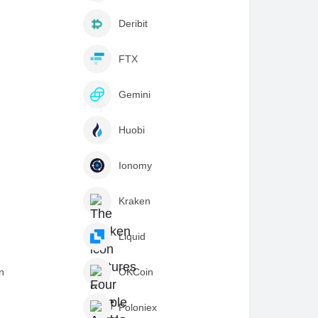
Deribit
FTX
Gemini
Huobi
Ionomy
Kraken
Liquid
n
OKCoin
Poloniex