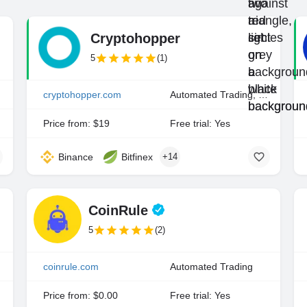
Cryptohopper
5
(1)
ing
cryptohopper.com
Automated Trading, Copy Trading, Manual Trading
Price from: $19
Free trial: Yes
Binance
Bitfinex
+14
CoinRule
5
(2)
ing
coinrule.com
Automated Trading
Price from: $0.00
Free trial: Yes