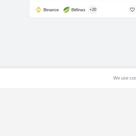
Binance
Bitfinex
+20
We use cook
Home
Get list