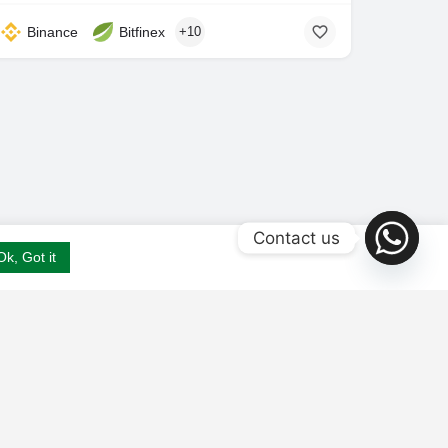
Binance
Bitfinex
+10
Contact us
Ok, Got it
se
Contact us