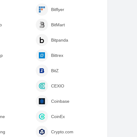
Bitflyer
b
BitMart
Bitpanda
mp
Bittrex
BitZ
CEXIO
Coinbase
ne
CoinEx
ing
Crypto.com