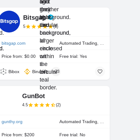
Bitsgap
5
(1)
bitsgap.com
Automated Trading, Manual Trading
Price from: $0.00
Free trial: Yes
Bibox
Binance
+23
GunBot
4.5
(2)
gunthy.org
Automated Trading, Manual Trading
Price from: $200
Free trial: No